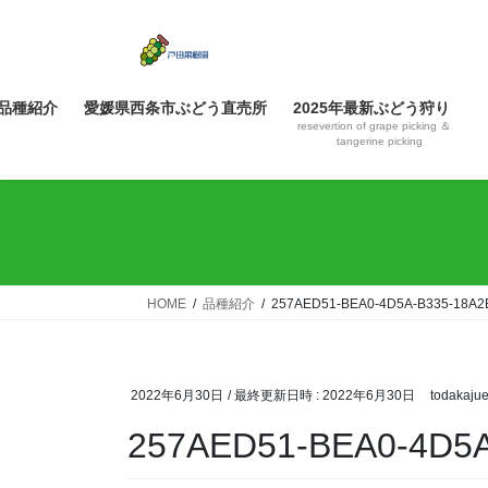
コ
ナ
ン
ビ
テ
ゲ
ン
ー
品種紹介
愛媛県西条市ぶどう直売所
2025年最新ぶどう狩り
ツ
シ
resevertion of grape picking ＆
へ
ョ
tangerine picking
ス
ン
キ
に
ッ
移
プ
動
HOME
品種紹介
257AED51-BEA0-4D5A-B335-18A2
2022年6月30日
/ 最終更新日時 :
2022年6月30日
todakaju
257AED51-BEA0-4D5A