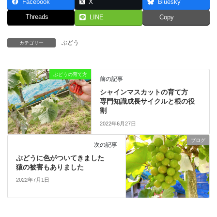
Facebook
X
Bluesky
Threads
LINE
Copy
ぶどう
カテゴリー
ぶどうの育て方
前の記事
シャインマスカットの育て方
専門知識成長サイクルと根の役
割
2022年6月27日
ブログ
次の記事
ぶどうに色がついてきました
猿の被害もありました
2022年7月1日