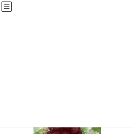
コ
ナ
ン
ビ
テ
ゲ
ン
ー
投稿
ツ
シ
へ
ョ
ス
ン
HOME
2026年最新ぶどう狩りご案内
IMG_8891
キ
に
ッ
移
プ
動
2023年8月6日
/ 最終更新日時 :
2023年8月6日
todakajuen
IMG_8891