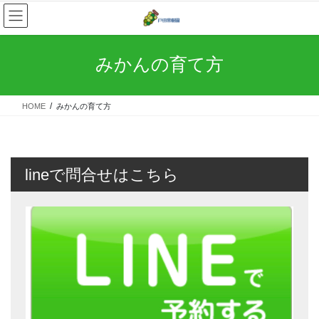
コ
ナ
ン
ビ
テ
ゲ
ン
ー
みかんの育て方
ツ
シ
へ
ョ
ス
ン
HOME
みかんの育て方
キ
に
ッ
移
プ
動
lineで問合せはこちら